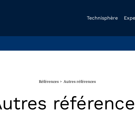
Technisphère
Expe
Références
Autres références
utres référenc