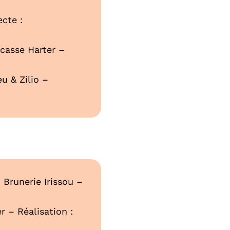
ecte :
casse Harter –
u & Zilio –
 Brunerie Irissou –
r – Réalisation :