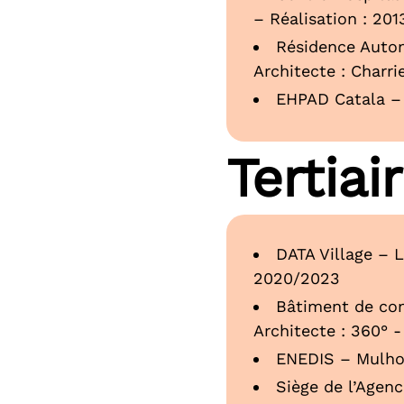
– Réalisation : 201
Résidence Auton
Architecte : Charri
EHPAD Catala – T
Tertiai
DATA Village – L
2020/2023
Bâtiment de con
Architecte : 360° -
ENEDIS – Mulhou
Siège de l’Agen