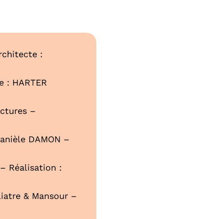
chitecte :
te : HARTER
ectures –
 Danièle DAMON –
– Réalisation :
iliatre & Mansour –