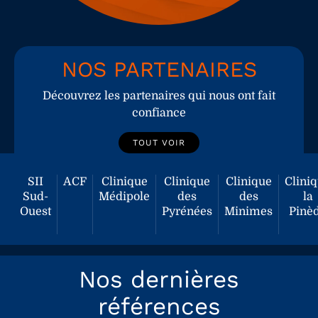
NOS PARTENAIRES
Découvrez les partenaires qui nous ont fait
confiance
TOUT VOIR
SII
ACF
Clinique
Clinique
Clinique
Clini
Sud-
Médipole
des
des
la
Ouest
Pyrénées
Minimes
Pinè
Nos dernières
références