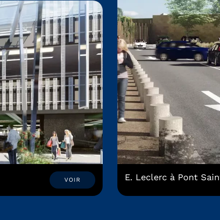
E. Leclerc à Pont Sai
VOIR