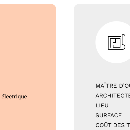
MAÎTRE D’
ARCHITECT
 électrique
LIEU
SURFACE
COÛT DES 