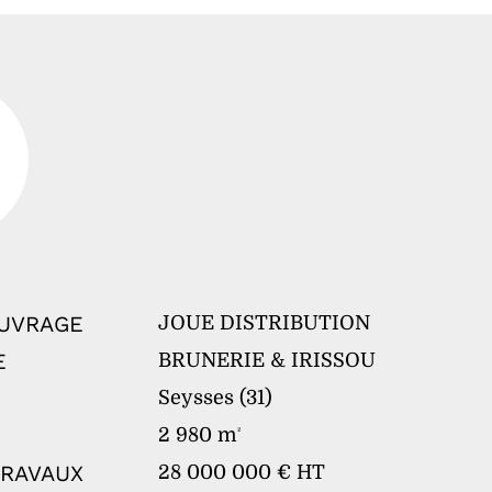
OUVRAGE
JOUE DISTRIBUTION
E
BRUNERIE & IRISSOU
Seysses (31)
2 980 m
²
TRAVAUX
28 000 000 € HT