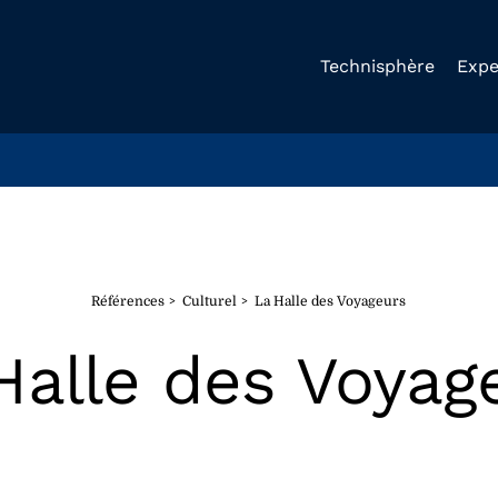
Technisphère
Expe
Références
Culturel
La Halle des Voyageurs
Halle des Voyag