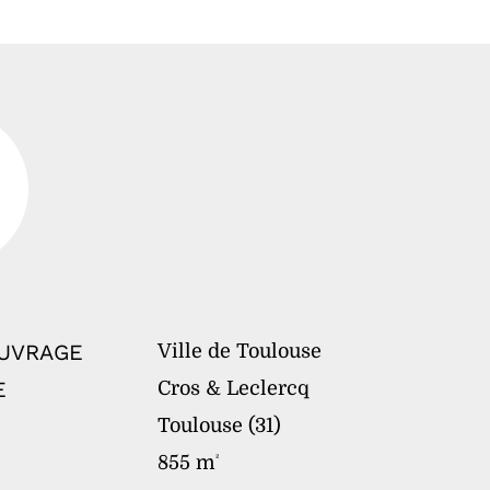
OUVRAGE
Ville de Toulouse
E
Cros & Leclercq
Toulouse (31)
855 m
²