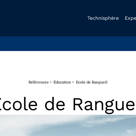
Technisphère
Expe
Références
Éducation
Ecole de Rangueil
cole de Rangue