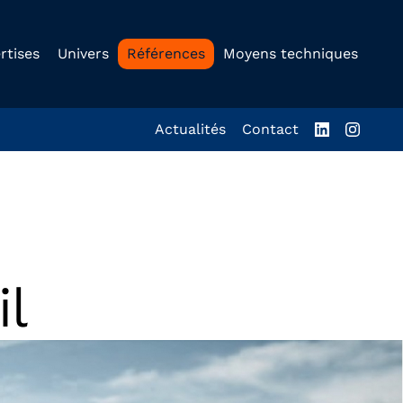
rtises
Univers
Références
Moyens techniques
Actualités
Contact
il