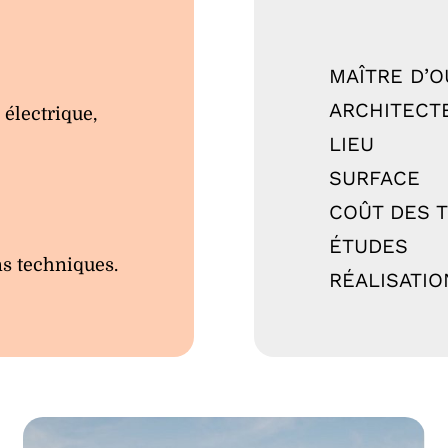
MAÎTRE D’
ARCHITECT
 électrique,
LIEU
SURFACE
COÛT DES 
ÉTUDES
ns techniques.
RÉALISATIO