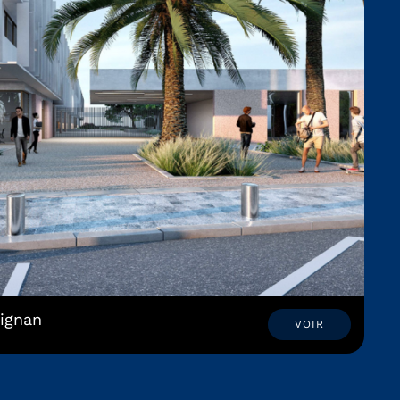
ignan
VOIR