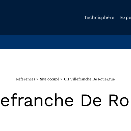
Technisphère
Expe
Références
Site occupé
CH Villefranche De Rouergue
lefranche De R