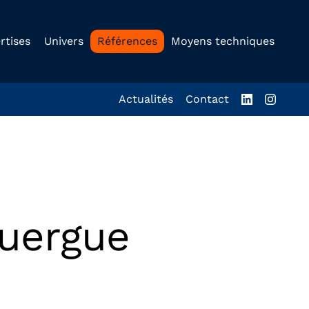
rtises
Univers
Références
Moyens techniques
Actualités
Contact
ouergue