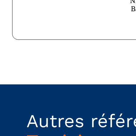
N
B
Autres réfé