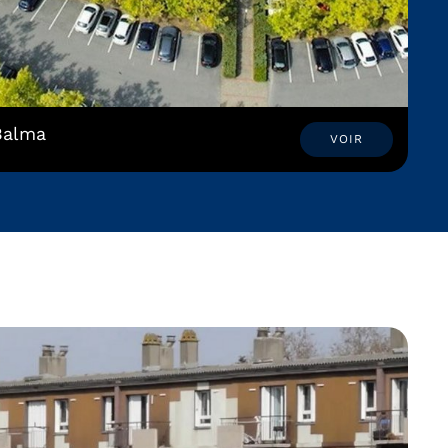
Balma
VOIR