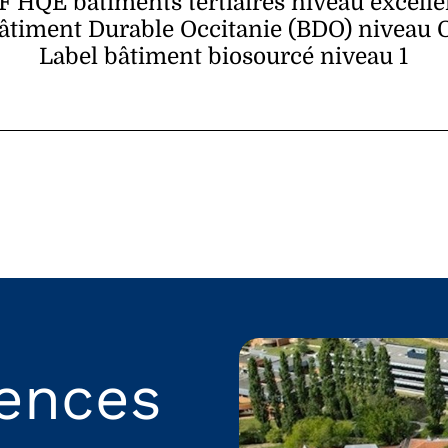
F HQE bâtiments tertiaires niveau excelle
âtiment Durable Occitanie (BDO) niveau 
Label bâtiment biosourcé niveau 1
rences