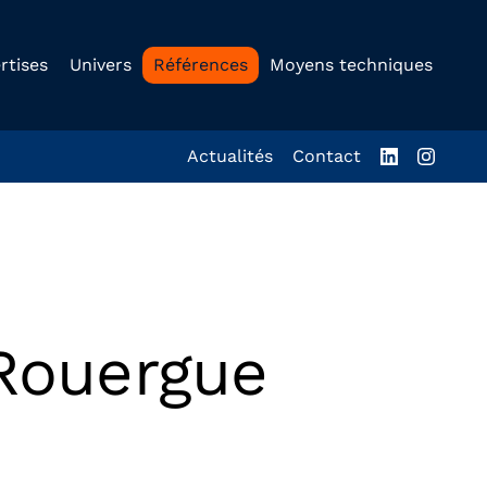
rtises
Univers
Références
Moyens techniques
Actualités
Contact
Rouergue