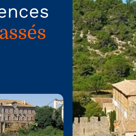
rences
lassés